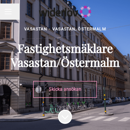
Dela sidan
KARRIÄRMENY
VASASTAN
·
VASASTAN, ÖSTERMALM
Fastighetsmäklare
Vasastan/Östermalm
Skicka ansökan